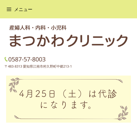
メニュー
コ
ン
テ
ン
ツ
へ
0587-57-8003
ス
キ
〒483-8313 愛知県江南市村久野町中郷213-1
ッ
プ
4月25日（土）は代診
になります。