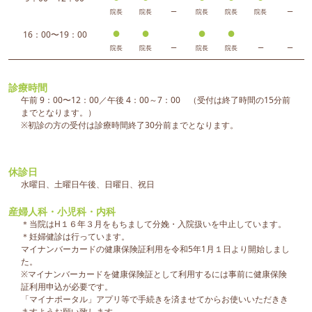
院長
院長
ー
院長
院長
院長
ー
●
●
●
●
16：00〜19：00
院長
院長
ー
院長
院長
ー
ー
診療時間
午前 9：00〜12：00／午後 4：00～7：00 （受付は終了時間の15分前
までとなります。）
※初診の方の受付は診療時間終了30分前までとなります。
休診日
水曜日、土曜日午後、日曜日、祝日
産婦人科・小児科・内科
＊当院はH１６年３月をもちまして分娩・入院扱いを中止しています。
＊妊婦健診は行っています。
マイナンバーカードの健康保険証利用を令和5年1月１日より開始しまし
た。
※マイナンバーカードを健康保険証として利用するには事前に健康保険
証利用申込が必要です。
「マイナポータル」アプリ等で手続きを済ませてからお使いいただきき
ますようお願い致します。