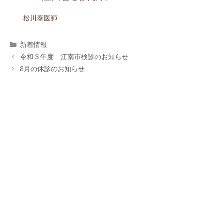
松川泰医師
カ
新着情報
テ
令和３年度 江南市検診のお知らせ
ゴ
8月の休診のお知らせ
リ
ー