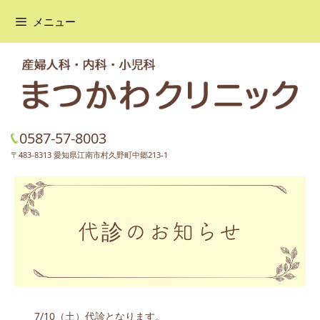
メニュー
コ
ン
テ
ン
ツ
へ
0587-57-8003
ス
キ
〒483-8313 愛知県江南市村久野町中郷213-1
ッ
プ
代診のお知らせ
7/10（土）代診となります。