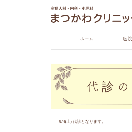
コ
ン
テ
ン
ツ
へ
ホーム
医
ス
キ
ッ
プ
代診
9/4(土) 代診となります。