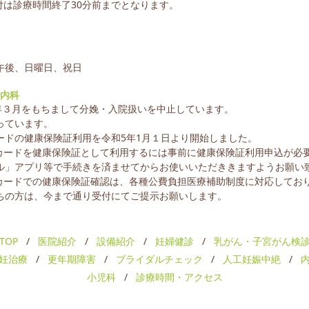
付は診療時間終了30分前までとなります。
午後、日曜日、祝日
内科
年３月をもちまして分娩・入院扱いを中止しています。
っています。
ードの健康保険証利用を令和5年1月１日より開始しました。
カードを健康保険証として利用するには事前に健康保険証利用申込が必
ル」アプリ等で手続きを済ませてからお使いいただききますようお願い
カードでの健康保険証確認は、各種公費負担医療補助制度に対応してお
ちの方は、今まで通り受付にてご提示お願いします。
TOP
/
医院紹介
/
設備紹介
/
妊婦健診
/
乳がん・子宮がん検
妊治療
/
更年期障害
/
ブライダルチェック
/
人工妊娠中絶
/
小児科
/
診療時間・アクセス