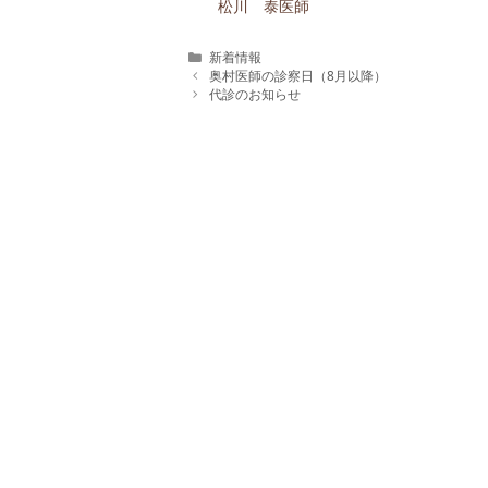
松川 泰医師
カ
新着情報
テ
奥村医師の診察日（8月以降）
ゴ
代診のお知らせ
リ
ー