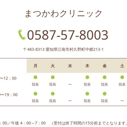
まつかわクリニック
0587-57-8003
〒483-8313 愛知県江南市村久野町中郷213-1
月
火
水
木
金
土
●
●
●
●
●
〜12：00
院長
院長
ー
院長
院長
院長
●
●
●
●
0〜19：00
院長
院長
ー
院長
院長
ー
12：00／午後 4：00～7：00 （受付は終了時間の15分前までとなります